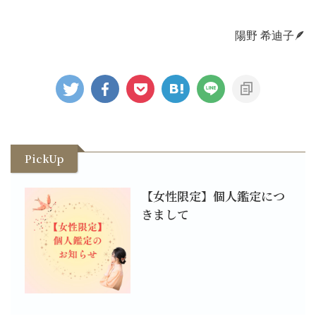
陽野 希迪子🪶
PickUp
【女性限定】個人鑑定につ
きまして