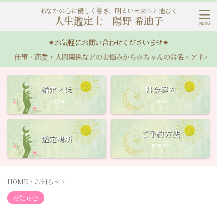
あなたの心に優しく響き、明るい未来へと迪びく
人生鑑定士 陽野 希迪子
✴︎お気軽にお問い合わせくださいませ✴︎
事・恋愛・人間関係などのお悩みから赤ちゃんの命名・アドバイスまで
鑑定とは
料金案内
kantei
price
ご予約方法
鑑定場所
reserve
HOME
>
お知らせ
>
お知らせ