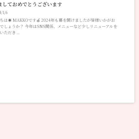
ましておめでとうございます
4/1/6
ちは☀️ MAKKOです🍎 2024年も幕を開けましたが皆様いかがお
でしょうか？ 今年はSNS関係、メニューなど少しリニューアルを
ただき ...