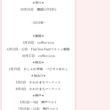
✴︎市川✴︎
10月15日 棚田LOVER's
−2024年−
✴︎姫路✴︎
3月10日 coffee icca
6月11日・12日 Fun Fen Fantマルシェ姫路
10月17日 coffee icca
✴︎明石✴︎
2月29日 おしゃれ市場 パピオスあかし
✴︎加古川✴︎
5月5日 かわのまちマーケット
8月4日 かわのまちマーケット
✴︎神戸✴︎
5月1日〜4日 神戸マルイ
7月19日〜22日 神戸マルイ