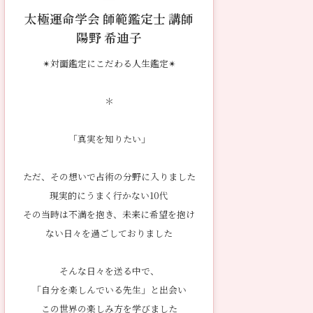
太極運命学会 師範鑑定士 講師
陽野 希迪子
✴︎対面鑑定にこだわる人生鑑定✴︎
＊
「真実を知りたい」
ただ、その想いで占術の分野に入りました
現実的にうまく行かない10代
その当時は不満を抱き、未来に希望を抱け
ない日々を過ごしておりました
そんな日々を送る中で、
「自分を楽しんでいる先生」と出会い
この世界の楽しみ方を学びました