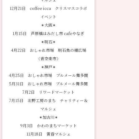
12月21日 coffee icca クリスマスコラボ
イベント
✴︎大阪✴︎
1月15日 芦原橋はみだし市 cafeやなぎ
✴︎明石✴︎
4月22日 おしゃれ市場 明石魚の棚広場
（青空楽市）
✴︎神戸✴︎
4月25日 おしゃれ市場 ブルメール舞多聞
5月31日 おしゃれ市場 ブルメール舞多聞
7月2日 リワードマーケット
7月15日 北野工房のまち チャリティー＆
マルシェ
✴︎加古川✴︎
9月3日 かわのまちマーケット
11月18日 黄昏マルシェ