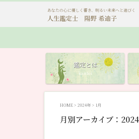
あなたの心に優しく響き、明るい未来へと迪びく
人生鑑定士 陽野 希迪子
鑑定とは
kantei
HOME
>
2024年
>
1月
月別アーカイブ：2024