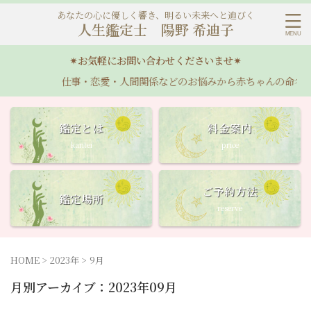
あなたの心に優しく響き、明るい未来へと迪びく
人生鑑定士 陽野 希迪子
✴︎お気軽にお問い合わせくださいませ✴︎
仕事・恋愛・人間関係などのお悩みから赤ちゃんの命名・ア
鑑定とは
料金案内
kantei
price
ご予約方法
鑑定場所
reserve
HOME
>
2023年
>
9月
月別アーカイブ：2023年09月