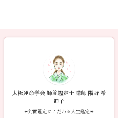
太極運命学会 師範鑑定士 講師 陽野 希
迪子
✴︎対面鑑定にこだわる人生鑑定✴︎