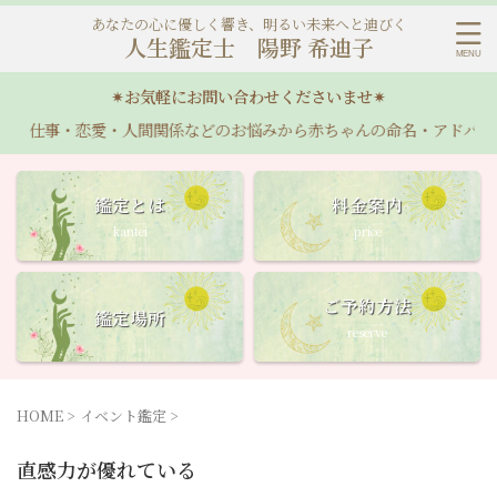
あなたの心に優しく響き、明るい未来へと迪びく
人生鑑定士 陽野 希迪子
✴︎お気軽にお問い合わせくださいませ✴︎
事・恋愛・人間関係などのお悩みから赤ちゃんの命名・アドバイスまで
鑑定とは
料金案内
kantei
price
ご予約方法
鑑定場所
reserve
HOME
>
イベント鑑定
>
直感力が優れている